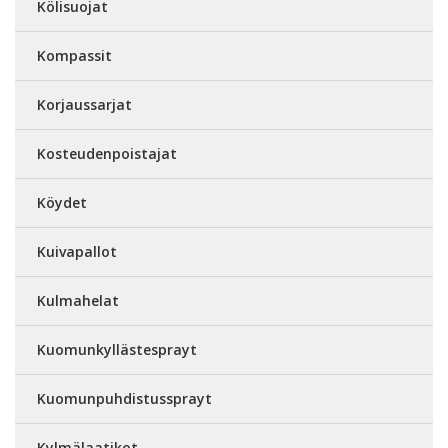
Kölisuojat
Kompassit
Korjaussarjat
Kosteudenpoistajat
Köydet
Kuivapallot
Kulmahelat
Kuomunkyllästesprayt
Kuomunpuhdistussprayt
Kylmälaatikot