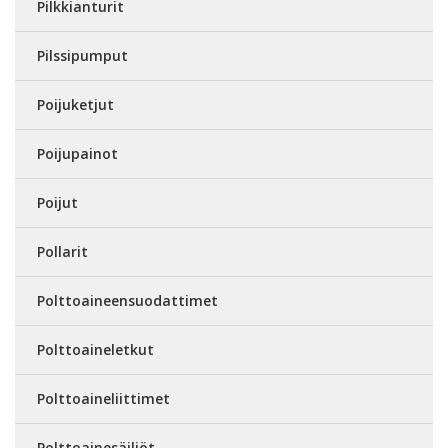
Pilkkianturit
Pilssipumput
Poijuketjut
Poijupainot
Poijut
Pollarit
Polttoaineensuodattimet
Polttoaineletkut
Polttoaineliittimet
Polttoainesäiliöt