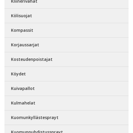
Kliinerivahat
Kölisuojat
Kompassit
Korjaussarjat
Kosteudenpoistajat
Köydet
Kuivapallot
Kulmahelat
Kuomunkyllästesprayt
Kuomunpuhdistussprayt