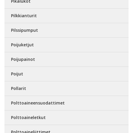
Pikalukot
Pilkkianturit
Pilssipumput
Poijuketjut
Poijupainot
Poijut
Pollarit
Polttoaineensuodattimet
Polttoaineletkut
Polttoaineliittimet