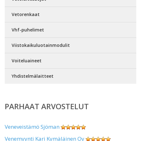
Vetorenkaat
Vhf-puhelimet
Viistokaikuluotainmodulit
Voiteluaineet
Yhdistelmälaitteet
PARHAAT ARVOSTELUT
Veneveistämö Sjöman
Venemyynti Kari Kymäläinen Oy