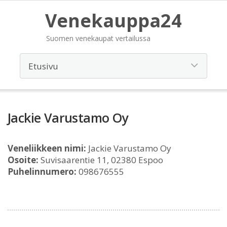
Venekauppa24
Suomen venekaupat vertailussa
Jackie Varustamo Oy
Veneliikkeen nimi:
Jackie Varustamo Oy
Osoite:
Suvisaarentie 11, 02380 Espoo
Puhelinnumero:
098676555