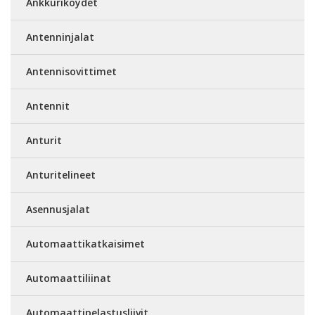
Ankkuriköydet
Antenninjalat
Antennisovittimet
Antennit
Anturit
Anturitelineet
Asennusjalat
Automaattikatkaisimet
Automaattiliinat
Automaattipelastusliivit