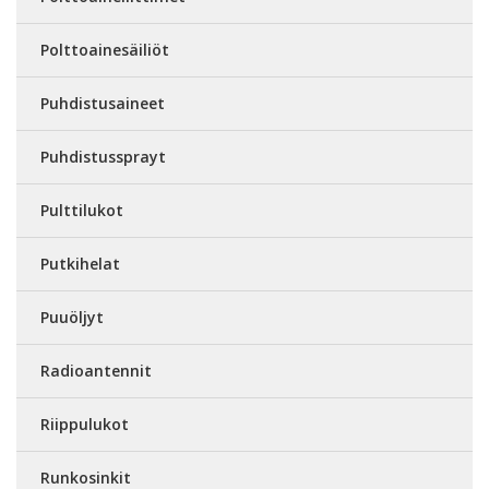
Polttoainesäiliöt
Puhdistusaineet
Puhdistussprayt
Pulttilukot
Putkihelat
Puuöljyt
Radioantennit
Riippulukot
Runkosinkit