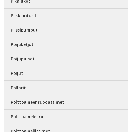
Pikalukot
Pilkkianturit
Pilssipumput
Poijuketjut
Poijupainot
Poijut
Pollarit
Polttoaineensuodattimet
Polttoaineletkut
Polttoaineliittimet