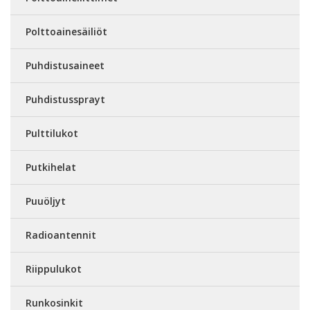
Polttoainesäiliöt
Puhdistusaineet
Puhdistussprayt
Pulttilukot
Putkihelat
Puuöljyt
Radioantennit
Riippulukot
Runkosinkit