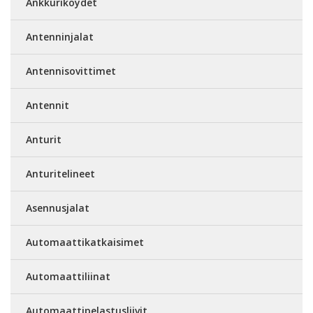
Ankkuriköydet
Antenninjalat
Antennisovittimet
Antennit
Anturit
Anturitelineet
Asennusjalat
Automaattikatkaisimet
Automaattiliinat
Automaattipelastusliivit