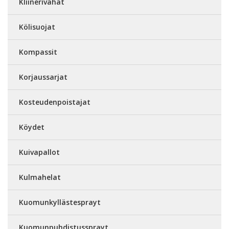
Kliinerivahat
Kölisuojat
Kompassit
Korjaussarjat
Kosteudenpoistajat
Köydet
Kuivapallot
Kulmahelat
Kuomunkyllästesprayt
Kuomunpuhdistussprayt