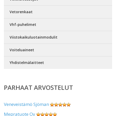
Vetorenkaat
Vhf-puhelimet
Viistokaikuluotainmodulit
Voiteluaineet
Yhdistelmälaitteet
PARHAAT ARVOSTELUT
Veneveistämö Sjöman
Mepratuote Oy