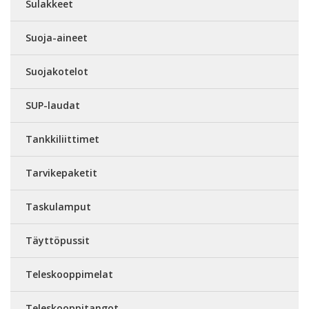
Sulakkeet
Suoja-aineet
Suojakotelot
SUP-laudat
Tankkiliittimet
Tarvikepaketit
Taskulamput
Täyttöpussit
Teleskooppimelat
Teleskooppitangot