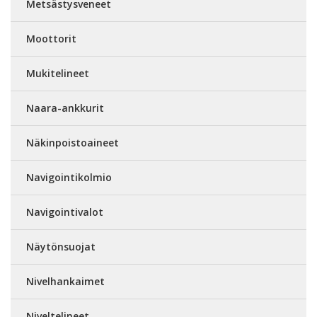
Metsästysveneet
Moottorit
Mukitelineet
Naara-ankkurit
Näkinpoistoaineet
Navigointikolmio
Navigointivalot
Näytönsuojat
Nivelhankaimet
Niveltelineet