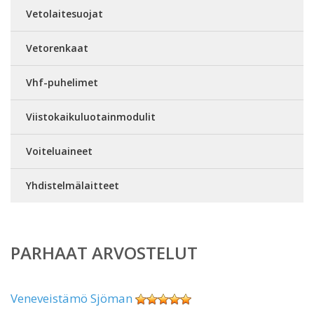
Vetolaitesuojat
Vetorenkaat
Vhf-puhelimet
Viistokaikuluotainmodulit
Voiteluaineet
Yhdistelmälaitteet
PARHAAT ARVOSTELUT
Veneveistämö Sjöman