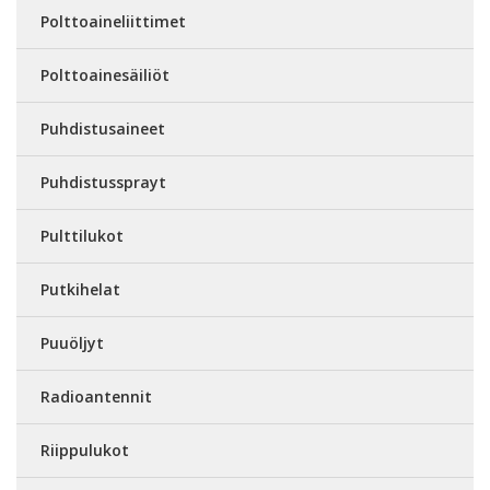
Polttoaineliittimet
Polttoainesäiliöt
Puhdistusaineet
Puhdistussprayt
Pulttilukot
Putkihelat
Puuöljyt
Radioantennit
Riippulukot