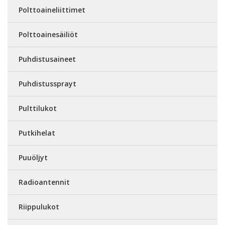
Polttoaineliittimet
Polttoainesäiliöt
Puhdistusaineet
Puhdistussprayt
Pulttilukot
Putkihelat
Puuöljyt
Radioantennit
Riippulukot