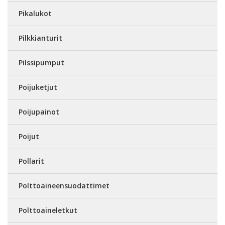
Pikalukot
Pilkkianturit
Pilssipumput
Poijuketjut
Poijupainot
Poijut
Pollarit
Polttoaineensuodattimet
Polttoaineletkut