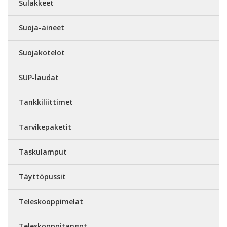
Sulakkeet
Suoja-aineet
Suojakotelot
SUP-laudat
Tankkiliittimet
Tarvikepaketit
Taskulamput
Täyttöpussit
Teleskooppimelat
Teleskooppitangot