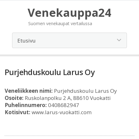
Venekauppa24
Suomen venekaupat vertailussa
Purjehduskoulu Larus Oy
Veneliikkeen nimi:
Purjehduskoulu Larus Oy
Osoite:
Ruskolanpolku 2 A, 88610 Vuokatti
Puhelinnumero:
0408682947
Kotisivut:
www.larus-vuokatti.com