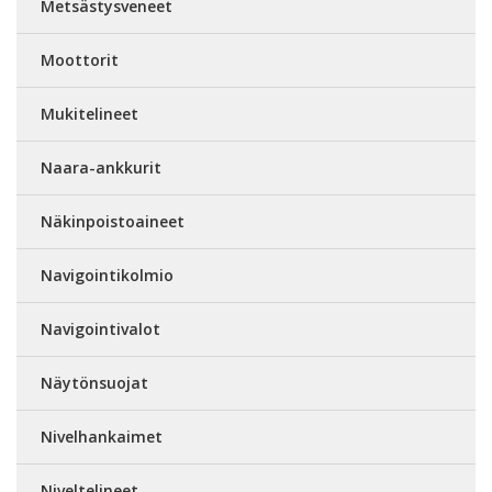
Metsästysveneet
Moottorit
Mukitelineet
Naara-ankkurit
Näkinpoistoaineet
Navigointikolmio
Navigointivalot
Näytönsuojat
Nivelhankaimet
Niveltelineet