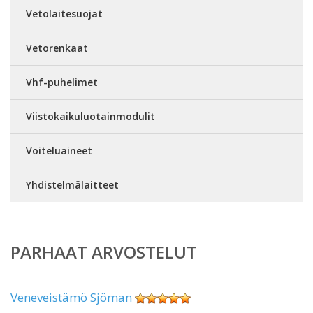
Vetolaitesuojat
Vetorenkaat
Vhf-puhelimet
Viistokaikuluotainmodulit
Voiteluaineet
Yhdistelmälaitteet
PARHAAT ARVOSTELUT
Veneveistämö Sjöman