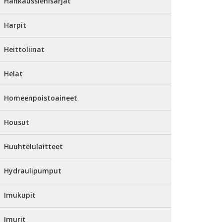
Hankaussienisarjat
Harpit
Heittoliinat
Helat
Homeenpoistoaineet
Housut
Huuhtelulaitteet
Hydraulipumput
Imukupit
Imurit