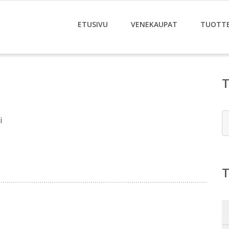
ETUSIVU
VENEKAUPAT
TUOTT
E
i