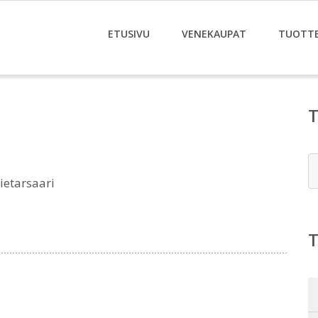
ETUSIVU
VENEKAUPAT
TUOTT
E
ietarsaari