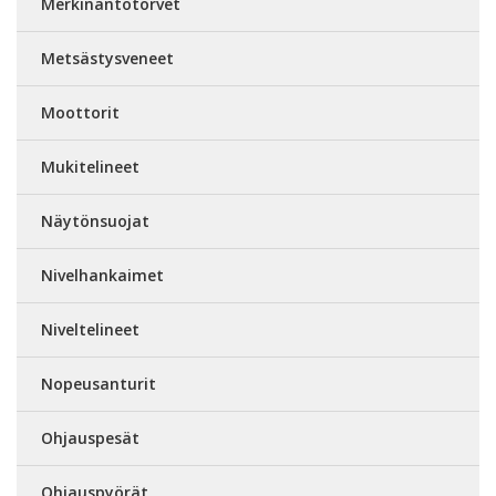
Merkinantotorvet
Metsästysveneet
Moottorit
Mukitelineet
Näytönsuojat
Nivelhankaimet
Niveltelineet
Nopeusanturit
Ohjauspesät
Ohjauspyörät