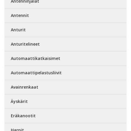
Antenninjalat
Antennit
Anturit
Anturitelineet
Automaattikatkaisimet
Automaattipelastusliivit
Avainrenkaat
Äyskärit
Eräkanootit
Harpit