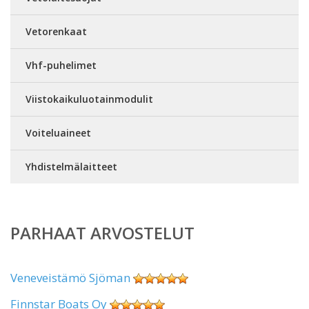
Vetorenkaat
Vhf-puhelimet
Viistokaikuluotainmodulit
Voiteluaineet
Yhdistelmälaitteet
PARHAAT ARVOSTELUT
Veneveistämö Sjöman
Finnstar Boats Oy