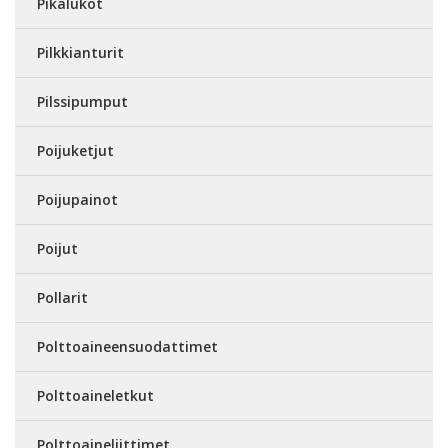
Pikalukot
Pilkkianturit
Pilssipumput
Poijuketjut
Poijupainot
Poijut
Pollarit
Polttoaineensuodattimet
Polttoaineletkut
Polttoaineliittimet