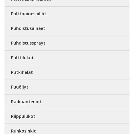
Polttoainesäiliöt
Puhdistusaineet
Puhdistussprayt
Pulttilukot
Putkihelat
Puuöljyt
Radioantennit
Riippulukot
Runkosinkit