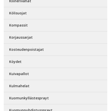
Kliinerivahat
Kölisuojat
Kompassit
Korjaussarjat
Kosteudenpoistajat
Köydet
Kuivapallot
Kulmahelat
Kuomunkyllästesprayt
Kuomunpuhdistussprayt