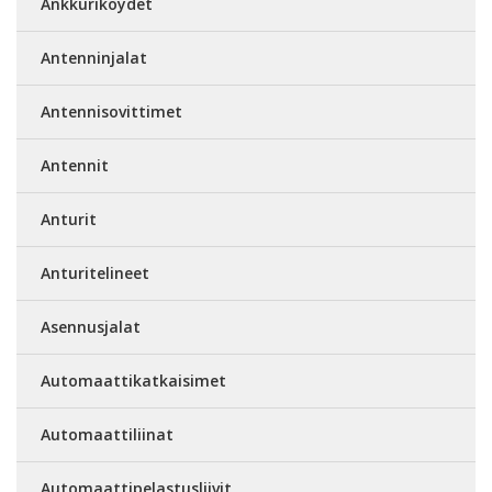
Ankkuriköydet
Antenninjalat
Antennisovittimet
Antennit
Anturit
Anturitelineet
Asennusjalat
Automaattikatkaisimet
Automaattiliinat
Automaattipelastusliivit