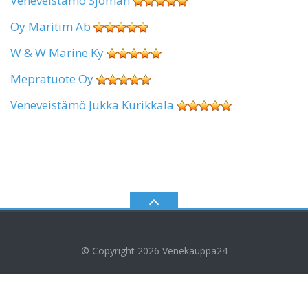
Veneveistämö Sjöman
Oy Maritim Ab
W & W Marine Ky
Mepratuote Oy
Veneveistämö Jukka Kurikkala
© Copyright 2026
Venekauppa24