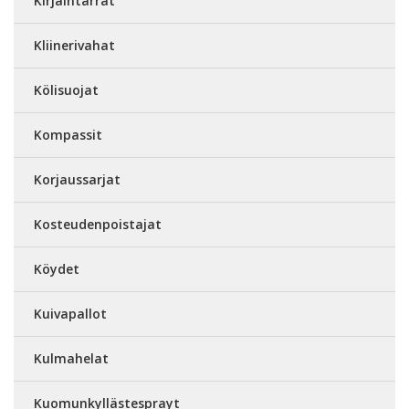
Kirjaintarrat
Kliinerivahat
Kölisuojat
Kompassit
Korjaussarjat
Kosteudenpoistajat
Köydet
Kuivapallot
Kulmahelat
Kuomunkyllästesprayt