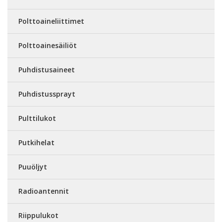
Polttoaineliittimet
Polttoainesäiliöt
Puhdistusaineet
Puhdistussprayt
Pulttilukot
Putkihelat
Puuöljyt
Radioantennit
Riippulukot