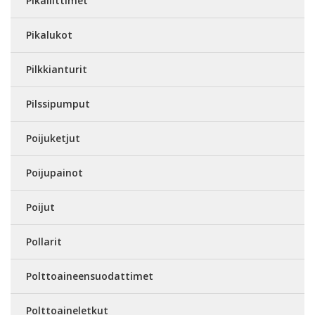
Pikaliittimet
Pikalukot
Pilkkianturit
Pilssipumput
Poijuketjut
Poijupainot
Poijut
Pollarit
Polttoaineensuodattimet
Polttoaineletkut