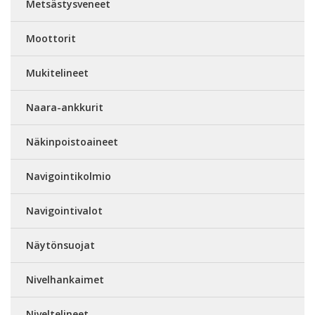
Metsästysveneet
Moottorit
Mukitelineet
Naara-ankkurit
Näkinpoistoaineet
Navigointikolmio
Navigointivalot
Näytönsuojat
Nivelhankaimet
Niveltelineet