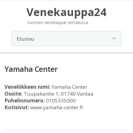
Venekauppa24
Suomen venekaupat vertailussa
Yamaha Center
Veneliikkeen nimi:
Yamaha Center
Osoite:
Tuupakantie 1, 01740 Vantaa
Puhelinnumero:
0105335000
Kotisivut:
www.yamaha-center.fi