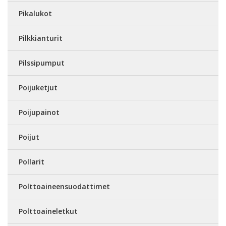
Pikalukot
Pilkkianturit
Pilssipumput
Poijuketjut
Poijupainot
Poijut
Pollarit
Polttoaineensuodattimet
Polttoaineletkut