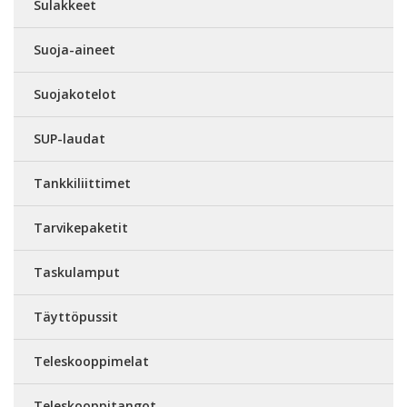
Sulakkeet
Suoja-aineet
Suojakotelot
SUP-laudat
Tankkiliittimet
Tarvikepaketit
Taskulamput
Täyttöpussit
Teleskooppimelat
Teleskooppitangot