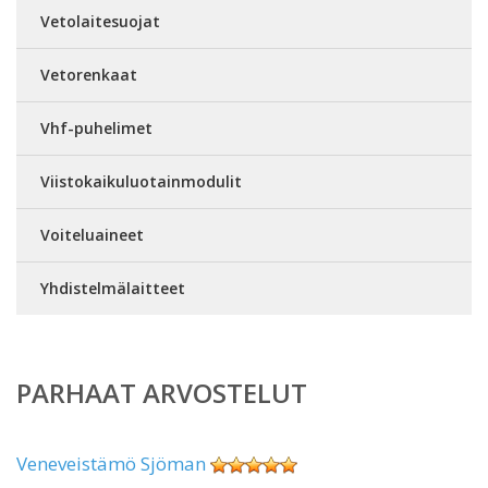
Vetolaitesuojat
Vetorenkaat
Vhf-puhelimet
Viistokaikuluotainmodulit
Voiteluaineet
Yhdistelmälaitteet
PARHAAT ARVOSTELUT
Veneveistämö Sjöman