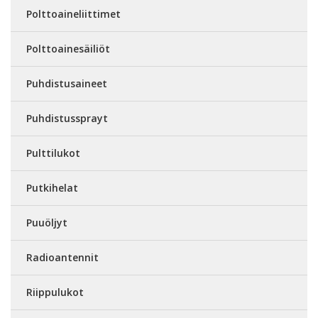
Polttoaineliittimet
Polttoainesäiliöt
Puhdistusaineet
Puhdistussprayt
Pulttilukot
Putkihelat
Puuöljyt
Radioantennit
Riippulukot